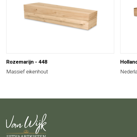
Rozemarijn - 448
Hollan
Massief eikenhout
Nederl