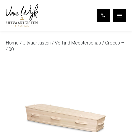
Toggl
Home
/
Uitvaartkisten
/
Verfijnd Meesterschap
/ Crocus –
Ga naar de inhoud
400